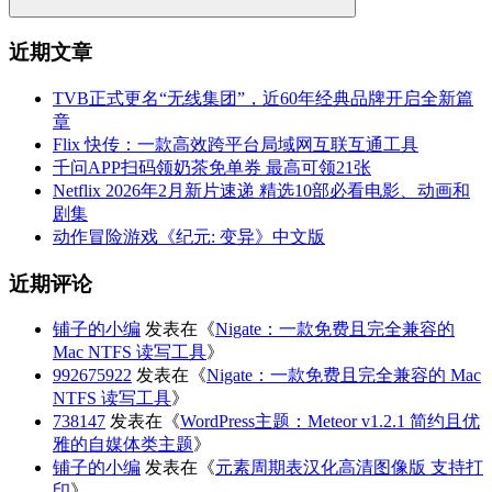
近期文章
TVB正式更名“无线集团”，近60年经典品牌开启全新篇
章
Flix 快传：一款高效跨平台局域网互联互通工具
千问APP扫码领奶茶免单券 最高可领21张
Netflix 2026年2月新片速递 精选10部必看电影、动画和
剧集
动作冒险游戏《纪元: 变异》中文版
近期评论
铺子的小编
发表在《
Nigate：一款免费且完全兼容的
Mac NTFS 读写工具
》
992675922
发表在《
Nigate：一款免费且完全兼容的 Mac
NTFS 读写工具
》
738147
发表在《
WordPress主题：Meteor v1.2.1 简约且优
雅的自媒体类主题
》
铺子的小编
发表在《
元素周期表汉化高清图像版 支持打
印
》