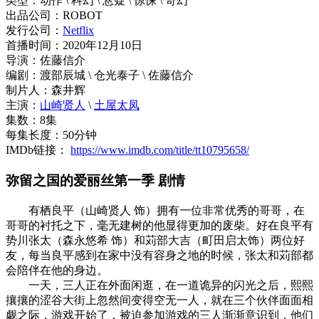
类型：动作 \ 科幻 \ 悬疑 \ 惊悚 \ 奇幻
出品公司：ROBOT
发行公司：
Netflix
首播时间：2020年12月10日
导演：佐藤信介
编剧：渡部辰城 \ 仓光泰子 \ 佐藤信介
制片人：森井辉
主演：
山崎贤人
\
土屋太凤
集数：8集
每集长度：50分钟
IMDb链接：
https://www.imdb.com/title/tt10795658/
弥留之国的爱丽丝第一季 剧情
有栖良平（山崎贤人 饰）拥有一位非常优秀的哥哥，在
哥哥的衬托之下，毫无建树的他显得更加的废柴。好在良平有
势川张太（森永悠希 饰）和苅部大吉（町田启太饰）两位好
友，每当良平感到在家中没有容身之地的时候，张太和苅部都
会陪伴在他的身边。
一天，三人正在外面闲逛，在一道诡异的闪光之后，熙熙
攘攘的涩谷大街上忽然间变得空无一人，就在三个伙伴面面相
觑之际，游戏开始了，被迫参加游戏的三人渐渐意识到，他们