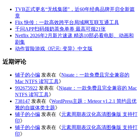
TVB正式更名“无线集团”，近60年经典品牌开启全新篇
章
Flix 快传：一款高效跨平台局域网互联互通工具
千问APP扫码领奶茶免单券 最高可领21张
Netflix 2026年2月新片速递 精选10部必看电影、动画和
剧集
动作冒险游戏《纪元: 变异》中文版
近期评论
铺子的小编
发表在《
Nigate：一款免费且完全兼容的
Mac NTFS 读写工具
》
992675922
发表在《
Nigate：一款免费且完全兼容的 Mac
NTFS 读写工具
》
738147
发表在《
WordPress主题：Meteor v1.2.1 简约且优
雅的自媒体类主题
》
铺子的小编
发表在《
元素周期表汉化高清图像版 支持打
印
》
铺子的小编
发表在《
元素周期表汉化高清图像版 支持打
印
》