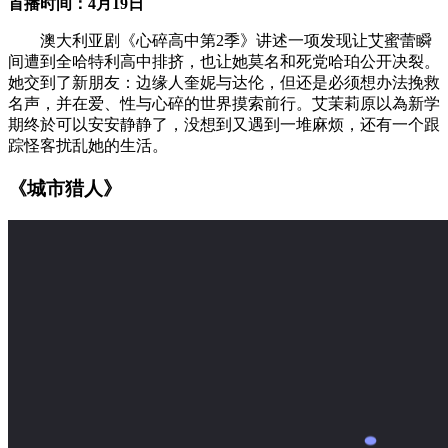
首播时间：4月19日
澳大利亚剧《心碎高中第2季》讲述一项发现让艾蜜蕾瞬
间遭到全哈特利高中排挤，也让她莫名和死党哈珀公开决裂。
她交到了新朋友：边缘人奎妮与达伦，但还是必须想办法挽救
名声，并在爱、性与心碎的世界摸索前行。艾茉莉原以為新学
期终於可以安安静静了，没想到又遇到一堆麻烦，还有一个跟
踪怪客扰乱她的生活。
《城市猎人》