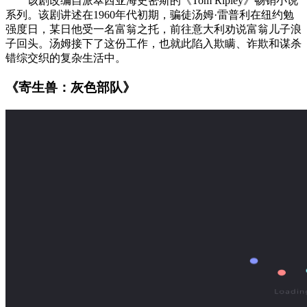
该剧改编自派翠西亚海史密斯的《Tom Ripley》畅销小说
系列。该剧讲述在1960年代初期，骗徒汤姆·雷普利在纽约勉
强度日，某日他受一名富翁之托，前往意大利劝说富翁儿子浪
子回头。汤姆接下了这份工作，也就此陷入欺瞒、诈欺和谋杀
错综交织的复杂生活中。
《寄生兽：灰色部队》