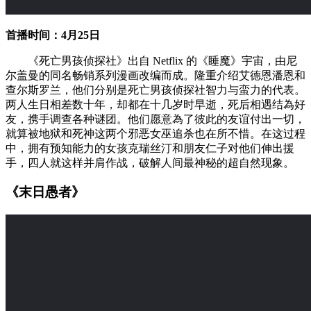
首播时间：4月25日
《死亡男孩侦探社》出自 Netflix 的《睡魔》宇宙，由尼
尔盖曼的同名畅销系列漫画改编而成。隆重介绍艾德恩潘恩和
查尔斯罗兰，他们分别是死亡男孩侦探社智力与蛮力的代表。
两人生日相差数十年，却都在十几岁时早逝，死后相遇结為好
友，携手调查各种谜团。他们愿意為了彼此的友谊付出一切，
就算被地狱和死神这两个邪恶女巫追杀也在所不惜。在这过程
中，拥有预知能力的女孩克瑞丝汀和朋友仁子对他们伸出援
手，四人就这样并肩作战，破解人间最神秘的超自然现象。
《末日愚者》