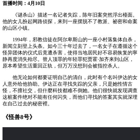
首播时间：4月10日
《谜杀山》描述一名记者失踪，陈年旧案突然浮出檯面。
他的女儿扮起网路侦探，来到一座摆脱不了教派、祕密和命案
的山区小镇。
1994年，邪教信徒在阿尔卑斯山的一座小村落集体自杀，
新闻立刻登上头条。如今三十年过去了，一名女子在遵循这个
怪异团体的仪式后竟遭杀害，使得当地居民好不容易恢复的寧
静再度消失殆尽。替人顶罪的年轻罪犯贾霍·加齐来到山区，
原本希望生活重回正轨，但万万没想到会被指控杀人。
他无论如何都要证明自己的清白，此时有个名叫伊达的女
人意外给他协助。伊达正在寻找失踪的父亲，只是她性情古
怪，不擅社交，但什麼科技都难不倒她。他们很快就发现调查
这桩案件绝对不能有任何闪失，而他们寻找的答案其实就深埋
在自己过去的秘密裡。
《怪兽8号》