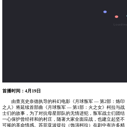
首播时间：4月19日
由查克史奈德执导的科幻电影《月球叛军 — 第2部：烙印
之人》将延续首部曲《月球叛军 — 第1部：火之女》柯拉与战
士们的故事，为了对抗母星部队的无情进犯，叛军战士们团结
一心保护曾经祥和的村庄，随著大家全面应战，也建立起坚不
可摧的革命情感。苏菲亚波提拉（饰演柯拉）在剧中有许多精