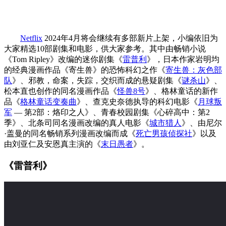
Netflix
2024年4月将会继续有多部新片上架，小编依旧为
大家精选10部剧集和电影，供大家参考。其中由畅销小说
《Tom Ripley》改编的迷你剧集《
雷普利
》，日本作家岩明均
的经典漫画作品《寄生兽》的恐怖科幻之作《
寄生兽：灰色部
队
》、邪教，命案，失踪，交织而成的悬疑剧集《
谜杀山
》、
松本直也创作的同名漫画作品《
怪兽8号
》、格林童话的新作
品《
格林童话变奏曲
》、查克史奈德执导的科幻电影《
月球叛
军
— 第2部：烙印之人》、青春校园剧集《心碎高中：第2
季》、北条司同名漫画改编的真人电影《
城市猎人
》、由尼尔
·盖曼的同名畅销系列漫画改编而成《
死亡男孩侦探社
》以及
由刘亚仁及安恩真主演的《
末日愚者
》。
《雷普利》