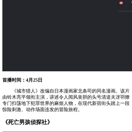
首播时间：4月25日
《城市猎人》改编自日本漫画家北条司的同名漫画。该片
由铃木亮平领衔主演，讲述令人闻风丧胆的头号清道夫冴羽獠
专门扫荡地下犯罪世界的麻烦人物，在现代新宿街头踏上一段
惊险刺激、动作场面连发的冒险旅程。
《死亡男孩侦探社》