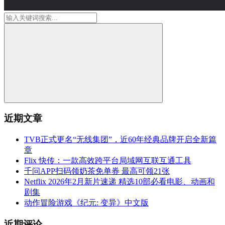
近期文章
TVB正式更名“无线集团”，近60年经典品牌开启全新篇
章
Flix 快传：一款高效跨平台局域网互联互通工具
千问APP扫码领奶茶免单券 最高可领21张
Netflix 2026年2月新片速递 精选10部必看电影、动画和
剧集
动作冒险游戏《纪元: 变异》中文版
近期评论