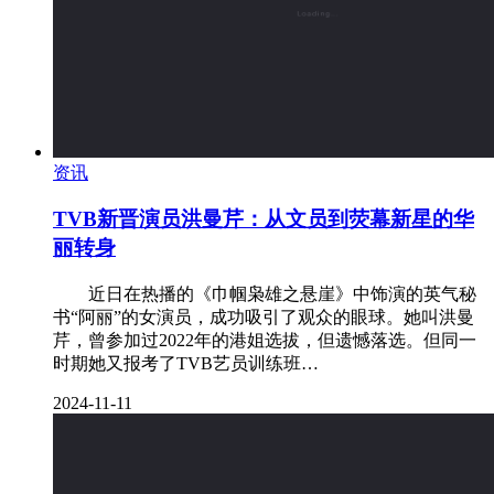
资讯
‌TVB新晋演员洪曼芹：从文员到荧幕新星的华
丽转身
近日在热播的《巾帼枭雄之悬崖》中饰演的英气秘
书“阿丽”的女演员，成功吸引了观众的眼球。她叫洪曼
芹，曾参加过2022年的港姐选拔，但遗憾落选。但同一
时期她又报考了TVB艺员训练班…
2024-11-11