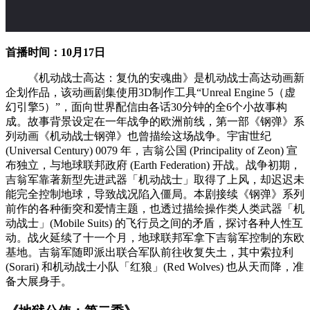
首播时间：10月17日
《机动战士高达：复仇的安魂曲》是机动战士高达动画新
企划作品，该动画剧集使用3D制作工具“Unreal Engine 5（虚
幻引擎5）”，面向世界配信由各话30分钟的全6个小故事构
成。故事背景设定在一年战争的欧洲前线，第一部《钢弹》系
列动画《机动战士钢弹》也曾描绘这场战争。宇宙世纪
(Universal Century) 0079 年，吉翁公国 (Principality of Zeon) 宣
布独立，与地球联邦政府 (Earth Federation) 开战。战争初期，
吉翁军靠著新型先进武器「机动战士」取得了上风，却迟迟未
能完全控制地球，导致战况陷入僵局。本剧接续《钢弹》系列
前作的各种衝突和爱情主题，也透过描绘操作类人类武器「机
动战士」(Mobile Suits) 的飞行员之间的矛盾，探讨各种人性互
动。战火延续了十一个月，地球联邦军拿下吉翁军控制的东欧
基地。吉翁军随即派出联合军队前往收复失土，其中索拉利
(Sorari) 和机动战士小队「红狼」(Red Wolves) 也从天而降，准
备大展身手。