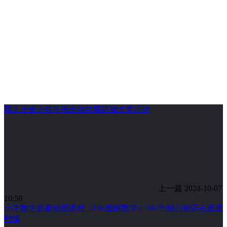
黑人牙膏小程序推出动动脑筋抽大奖活动
上一篇
2024-10-07
10:59
小学数学必看动画课程《DK图解数学》184个核心知识点通通
秒懂