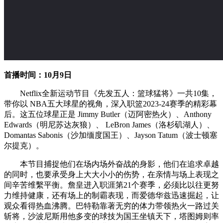
首播时间：10月9日
Netflix全新运动节目《先发五人：篮球猛将》一共10集，
带你以 NBA五大球星的视角，深入职篮2023-24赛季的精彩幕
后。这五位球星正是 Jimmy Butler（迈阿密热火）、Anthony
Edwards（明尼苏达灰狼）、 LeBron James（洛杉矶湖人）、
Domantas Sabonis（沙加缅度国王）、Jayson Tatum（波士顿塞
尔提克）。
本节目捕捉他们在场内场外奋战的身影，他们在追求卓越
的同时，也要承受身上大大小小的伤势，在亲情与场上表现之
间辛苦维繫平衡。詹皇进入职涯第21个赛季，必须比以往更努
力维持健康，还有场上的制霸表现，而爱德华兹迅速掘起，让
观众看得热血沸腾。巴特勒靠著无穷的体力带领热火一路过关
斩将，沙波尼斯用他多变的球技为国王坐镇天下，塔图姆则率