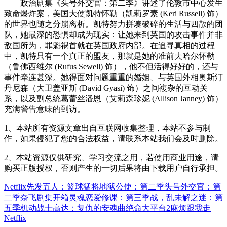
政治剧集《头号外交官：第二季》讲述了伦敦市中心发生
致命爆炸案，美国大使凯特怀勒（凯莉罗素 (Keri Russell) 饰）
的世界也随之分崩离析。凯特努力拼凑破碎的生活与四散的团
队，她最深的恐惧却成为现实：让她来到英国的攻击事件并非
敌国所为，罪魁祸首就在英国政府内部。在追寻真相的过程
中，凯特只有一个真正的盟友，那就是她的准前夫哈尔怀勒
（鲁佛西维尔 (Rufus Sewell) 饰），他不但活得好好的，还与
事件牵连甚深。她得面对问题重重的婚姻、与英国外相奥斯汀
丹尼森（大卫盖亚斯 (David Gyasi) 饰）之间複杂的互动关
系，以及副总统葛蕾丝潘恩（艾莉森珍妮 (Allison Janney) 饰）
充满警告意味的到访。
1、本站所有资源文章出自互联网收集整理，本站不参与制
作，如果侵犯了您的合法权益，请联系本站我们会及时删除。
2、本站资源仅供研究、学习交流之用，若使用商业用途，请
购买正版授权，否则产生的一切后果将由下载用户自行承担。
Netflix
先发五人：篮球猛将
地狱公使：第二季
头号外交官：第
二季
奈飞剧集
开箱灵魂
恋爱修课：第三季
战，乱
未解之迷：第
五季
机动战士高达：复仇的安魂曲
绝命大平台2
麻烦跟我走
Netflix