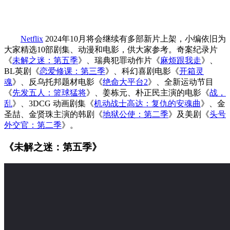
Netflix
2024年10月将会继续有多部新片上架，小编依旧为
大家精选10部剧集、动漫和电影，供大家参考。奇案纪录片
《
未解之迷：第五季
》、瑞典犯罪动作片《
麻烦跟我走
》、
BL英剧《
恋爱修课：第三季
》、科幻喜剧电影《
开箱灵
魂
》、反乌托邦题材电影《
绝命大平台2
》、全新运动节目
《
先发五人：篮球猛将
》、姜栋元、朴正民主演的电影《
战，
乱
》、3DCG 动画剧集《
机动战士高达：复仇的安魂曲
》、金
圣喆、金贤珠主演的韩剧《
地狱公使：第二季
》及美剧《
头号
外交官：第二季
》。
《未解之迷：第五季》