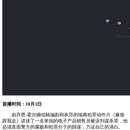
首播时间：10月3日
由乔恩·霍尔姆伯格编剧和执导的瑞典犯罪动作片《麻烦
跟我走》讲述了一名笨拙的电子产品销售员被误判谋杀罪，他
必须直面警方的腐败和犯罪分子的阴谋，力证自己的清白。