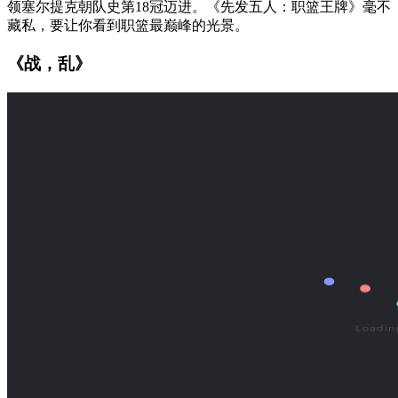
领塞尔提克朝队史第18冠迈进。《先发五人：职篮王牌》毫不
藏私，要让你看到职篮最巅峰的光景。
《战，乱》