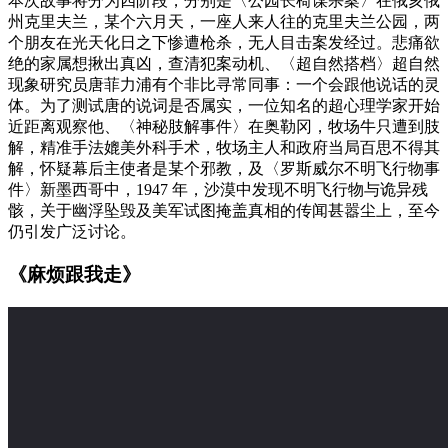
本次故事将分为四阶段，分别是〈公园长椅谋杀案〉在俄亥俄
州克里夫兰，某个六月天，一座人来人往的克里夫兰公园，两
个朋友在光天化日之下惨遭枪杀，无人目击案发经过。悲痛欲
绝的家属想揪出真凶，查清犯案动机、〈超自然搭档〉超自然
现象研究员唐菲力浦有个非比寻常同事：一个会跟他说话的灵
体。为了测试唐的说词是否属实，一位知名的超心理学家开始
近距离观察他、〈神秘肢解事件〉在奥勒冈，牧场牛只遭到肢
解，精准手法媲美外科手术，牧场主人和政府当局百思不得其
解，怀疑幕后主使者是某个邪教，及〈罗斯威尔不明飞行物事
件〉新墨西哥中，1947 年，沙漠中发现不明飞行物与诡异残
骸，关于幽浮坠毁及美军试图掩盖真相的传闻甚嚣尘上，至今
仍引发广泛讨论。
《麻烦跟我走》