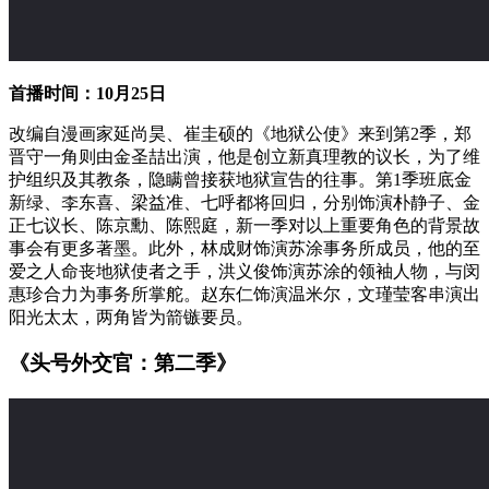
首播时间：10月25日
改编自漫画家延尚昊、崔圭硕的《地狱公使》来到第2季，郑
晋守一角则由金圣喆出演，他是创立新真理教的议长，为了维
护组织及其教条，隐瞒曾接获地狱宣告的往事。第1季班底金
新绿、李东喜、梁益准、七呼都将回归，分别饰演朴静子、金
正七议长、陈京勳、陈熙庭，新一季对以上重要角色的背景故
事会有更多著墨。此外，林成财饰演苏涂事务所成员，他的至
爱之人命丧地狱使者之手，洪义俊饰演苏涂的领袖人物，与闵
惠珍合力为事务所掌舵。赵东仁饰演温米尔，文瑾莹客串演出
阳光太太，两角皆为箭镞要员。
《头号外交官：第二季》