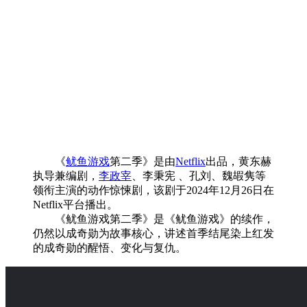
《
鱿鱼游戏
第二季》是由
Netflix
出品，黄东赫
执导兼编剧，
李政宰
、李秉宪 、孔刘、魏嘏隽等
领衔主演的动作惊悚剧，该剧于2024年12月26日在
Netflix平台播出。
《鱿鱼游戏第二季》是《鱿鱼游戏》的续作，
仍然以成奇勋为故事核心，讲述首季结尾染上红发
的成奇勋的醒悟、变化与复仇。