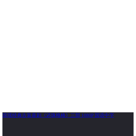
琼瑶经典古装喜剧《还珠格格》三部 1080P 国语中字