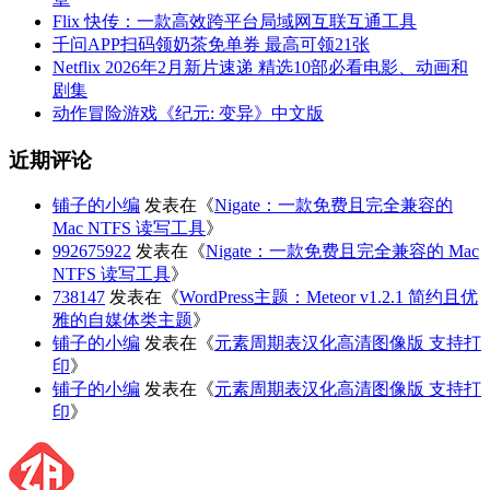
Flix 快传：一款高效跨平台局域网互联互通工具
千问APP扫码领奶茶免单券 最高可领21张
Netflix 2026年2月新片速递 精选10部必看电影、动画和
剧集
动作冒险游戏《纪元: 变异》中文版
近期评论
铺子的小编
发表在《
Nigate：一款免费且完全兼容的
Mac NTFS 读写工具
》
992675922
发表在《
Nigate：一款免费且完全兼容的 Mac
NTFS 读写工具
》
738147
发表在《
WordPress主题：Meteor v1.2.1 简约且优
雅的自媒体类主题
》
铺子的小编
发表在《
元素周期表汉化高清图像版 支持打
印
》
铺子的小编
发表在《
元素周期表汉化高清图像版 支持打
印
》