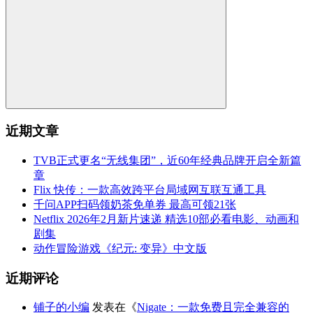
近期文章
TVB正式更名“无线集团”，近60年经典品牌开启全新篇
章
Flix 快传：一款高效跨平台局域网互联互通工具
千问APP扫码领奶茶免单券 最高可领21张
Netflix 2026年2月新片速递 精选10部必看电影、动画和
剧集
动作冒险游戏《纪元: 变异》中文版
近期评论
铺子的小编
发表在《
Nigate：一款免费且完全兼容的