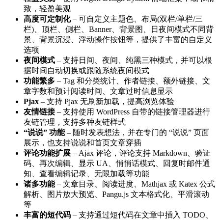
致，轻盈美观
高度可定制化
– 可自定义主题色、布局(双栏/单栏/三
栏)、顶栏、侧栏、Banner、背景图、日夜间模式不同背
景、背景沉浸、浮动操作按钮等，提供了丰富的自定义
选项
夜间模式
– 支持日间、夜间、纯黑三种模式，并可以根
据时间自动切换或跟随系统夜间模式
功能繁多
– Tag 和分类统计、作者链接、额外链接、文
章字数和预计阅读时间、文章过时信息显示
Pjax
– 支持 Pjax 无刷新加载，提高浏览体验
友情链接
– 支持使用 WordPress 自带的链接管理器进行
友链管理，支持多种友链样式
“说说” 功能
– 随时发表想法，并在专门的 “说说” 页面
展示，也支持说说和首页文章穿插
评论功能扩展
– Ajax 评论，评论支持 Markdown、验证
码、再次编辑、显示 UA、悄悄话模式、回复时邮件通
知、查看编辑记录、无限加载等功能
诸多功能
– 文章目录、阅读进度、Mathjax 或 Katex 公式
解析、图片放大预览、Pangu.js 文本格式化、平滑滚动
等
丰富的短代码
– 支持通过短代码在文章中插入 TODO、