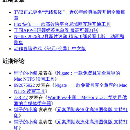
TVB正式更名“无线集团”，近60年经典品牌开启全新篇
章
Flix 快传：一款高效跨平台局域网互联互通工具
千问APP扫码领奶茶免单券 最高可领21张
Netflix 2026年2月新片速递 精选10部必看电影、动画和
剧集
动作冒险游戏《纪元: 变异》中文版
近期评论
铺子的小编
发表在《
Nigate：一款免费且完全兼容的
Mac NTFS 读写工具
》
992675922
发表在《
Nigate：一款免费且完全兼容的 Mac
NTFS 读写工具
》
738147
发表在《
WordPress主题：Meteor v1.2.1 简约且优
雅的自媒体类主题
》
铺子的小编
发表在《
元素周期表汉化高清图像版 支持打
印
》
铺子的小编
发表在《
元素周期表汉化高清图像版 支持打
印
》