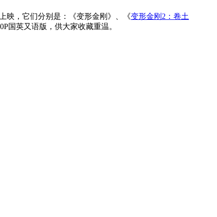
度上映，它们分别是：《变形金刚》、《
变形金刚2：卷土
80P国英又语版，供大家收藏重温。