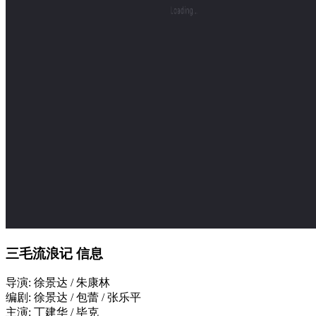
三毛流浪记 信息
导演: 徐景达 / 朱康林
编剧: 徐景达 / 包蕾 / 张乐平
主演: 丁建华 / 毕克