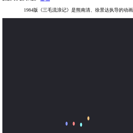
‌ 1984版《三毛流浪记》是熊南清、徐景达执导的动