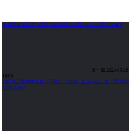
央视美食纪录片《舌尖上的中国》全季（一二三季）1080P
上一篇
2023-06-28
16:08
韩国丧尸题材古装剧《王国》（킹덤，Kingdom）第二季 国韩
双语 1080P