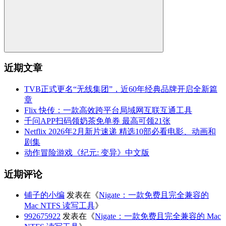
近期文章
TVB正式更名“无线集团”，近60年经典品牌开启全新篇
章
Flix 快传：一款高效跨平台局域网互联互通工具
千问APP扫码领奶茶免单券 最高可领21张
Netflix 2026年2月新片速递 精选10部必看电影、动画和
剧集
动作冒险游戏《纪元: 变异》中文版
近期评论
铺子的小编
发表在《
Nigate：一款免费且完全兼容的
Mac NTFS 读写工具
》
992675922
发表在《
Nigate：一款免费且完全兼容的 Mac