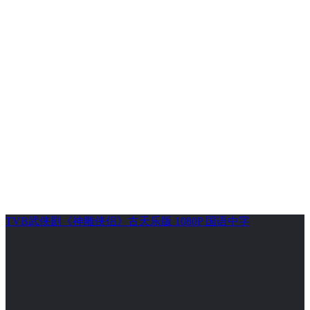
TVB武侠剧《神雕侠侣》古天乐版 1080P 国语中字