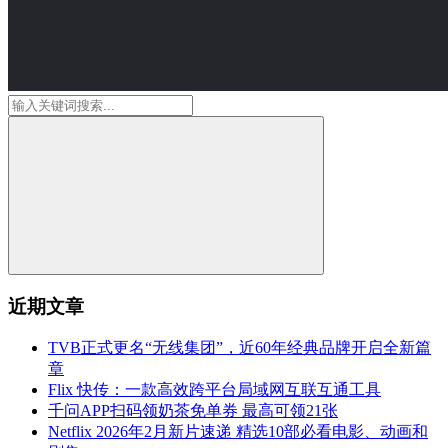
近期文章
TVB正式更名“无线集团”，近60年经典品牌开启全新篇
章
Flix 快传：一款高效跨平台局域网互联互通工具
千问APP扫码领奶茶免单券 最高可领21张
Netflix 2026年2月新片速递 精选10部必看电影、动画和