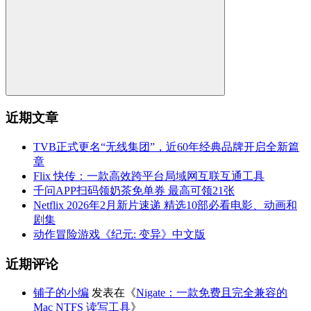
近期文章
TVB正式更名“无线集团”，近60年经典品牌开启全新篇
章
Flix 快传：一款高效跨平台局域网互联互通工具
千问APP扫码领奶茶免单券 最高可领21张
Netflix 2026年2月新片速递 精选10部必看电影、动画和
剧集
动作冒险游戏《纪元: 变异》中文版
近期评论
铺子的小编
发表在《
Nigate：一款免费且完全兼容的
Mac NTFS 读写工具
》