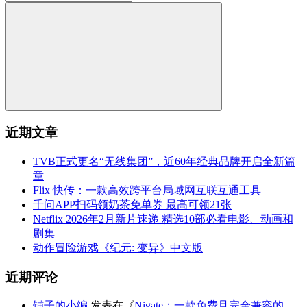
近期文章
TVB正式更名“无线集团”，近60年经典品牌开启全新篇
章
Flix 快传：一款高效跨平台局域网互联互通工具
千问APP扫码领奶茶免单券 最高可领21张
Netflix 2026年2月新片速递 精选10部必看电影、动画和
剧集
动作冒险游戏《纪元: 变异》中文版
近期评论
铺子的小编
发表在《
Nigate：一款免费且完全兼容的